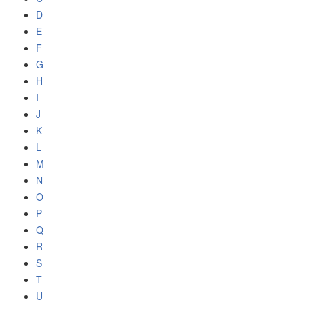
D
E
F
G
H
I
J
K
L
M
N
O
P
Q
R
S
T
U