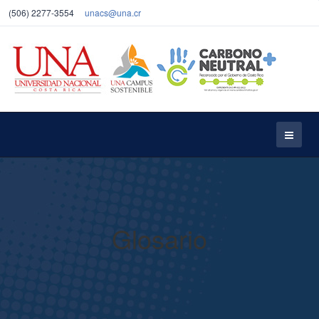
(506)
2277-3554
unacs@una.cr
Glosario