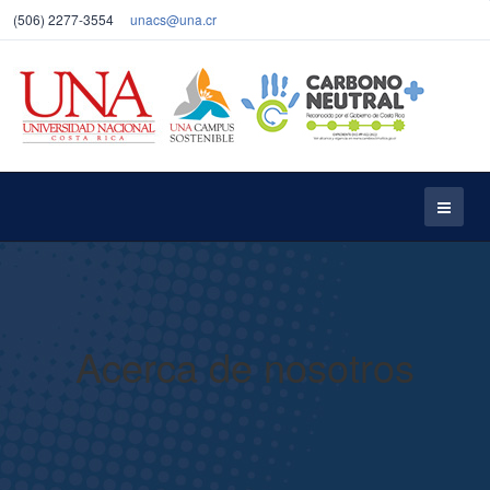
(506)
2277-3554
unacs@una.cr
Acerca de nosotros